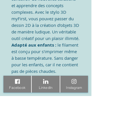
et apprendre des concepts
complexes. Avec le stylo 3D
myFirst, vous pouvez passer du
dessin 2D à la création d'objets 3D
de manière ludique. Un véritable
outil créatif pour un plaisir illimité.
Adapté aux enfants :
le filament
est conçu pour s'imprimer même
à basse température. Sans danger
pour les enfants, car il ne contient
pas de pièces chaudes.
Chargez et c'est parti :
le stylo
3D fonctionne sans fil et donne
Facebook
LinkedIn
Instagram
instantanément vie à vos idées !
Dessinez sur n'importe quelle
surface ou à main levée. Les
24 modèles inclus aideront votre
enfant à démarrer
immédiatement.