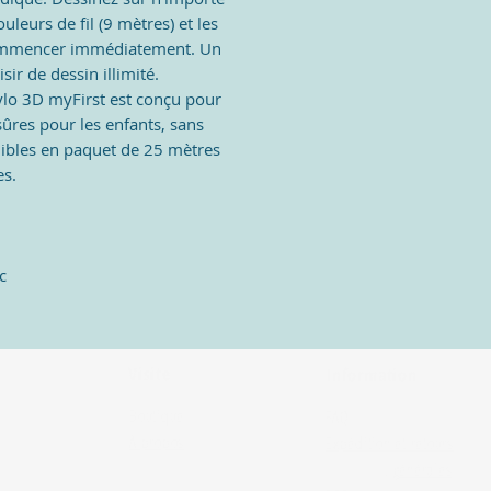
uleurs de fil (9 mètres) et les
commencer immédiatement. Un
sir de dessin illimité.
tylo 3D myFirst est conçu pour
ûres pour les enfants, sans
nibles en paquet de 25 mètres
es.
c
Visite
Information
Boutique
FAQ
À propos
Expédition et retours
Contact
Conditions
générales