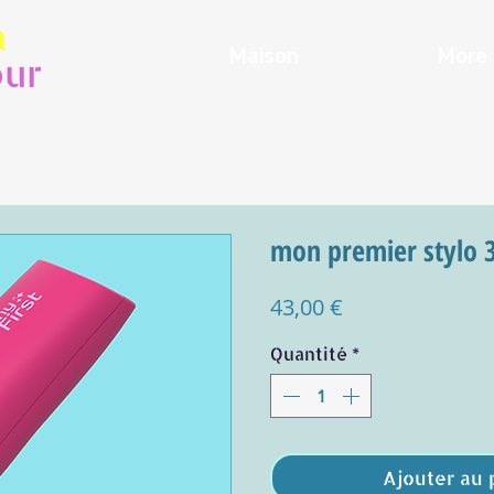
a
Maison
More
ur
mon premier stylo 
Prix
43,00 €
Quantité
*
Ajouter au 