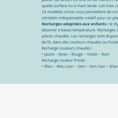
quelle surface ou à main levée. Les trois co
24 modèles inclus vous permettent de 
véritable indispensable créatif pour un plai
Recharges adaptées aux enfants :
le s
dessiner à basse température. Recharges s
pièces chaudes. Les recharges sont dispo
de fil, dans des couleurs chaudes ou froid
Recharge couleurs chaudes :
• Jaune – Rose – Rouge – Violet – Noir
Recharge couleur froide :
• Bleu – Bleu clair – Vert – Vert clair – Blan
KidsTech World
Rue Rams 31
3581 HD Utrecht
030 7609977