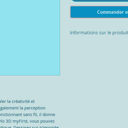
Commander e
Informations sur le produi
Caractéristiques
•Vitesse de mise en forme : ré
• Température : 2 niveaux rég
électrique : DC5V 1A 5W
• Alimentation : batterie rech
avec sortie 5 V, 1 A ou plus.
• Diamètre de l'embout buccal
• Diamètre du filament : 1,75
• Dimensions de l'appareil : 
net de l'appareil : 46g
er la créativité et
 également la perception
nctionnant sans fil, il donne
tylo 3D myFirst, vous pouvez
dique. Dessinez sur n'importe