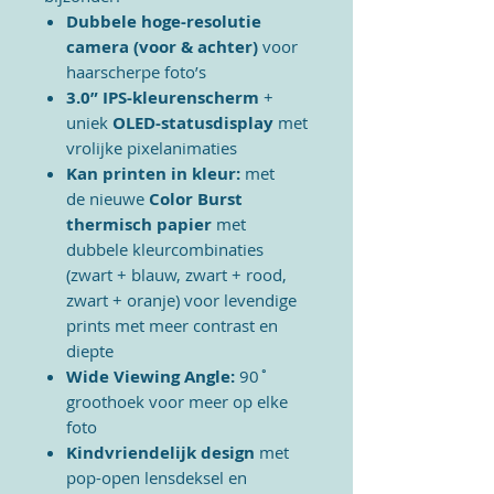
Dubbele hoge-resolutie
camera (voor & achter)
voor
haarscherpe foto’s
3.0” IPS-kleurenscherm
+
uniek
OLED-statusdisplay
met
vrolijke pixelanimaties
Kan printen in kleur:
met
de
nieuwe
Color Burst
thermisch papier
met
dubbele kleurcombinaties
(zwart + blauw, zwart + rood,
zwart + oranje) voor levendige
prints met meer contrast en
diepte
Wide Viewing Angle:
90˚
groothoek voor meer op elke
foto
Kindvriendelijk design
met
pop-open lensdeksel en