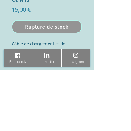
Prix
15,00 €
Rupture de stock
Câble de chargement et de
transfert de données pour myFirst
Fone R1 et R1s (0,75 cm)
Facebook
LinkedIn
Instagram
KidsTech World
Visite
Rue Rams 31
Boutique
À propos
3581 HD Utrecht
Contact
030 7609977
Information
Sociale
FAQ
Facebook
Expédition et retours
Instagram