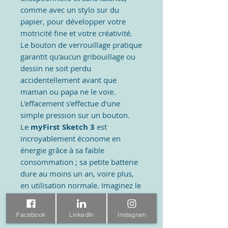
comme avec un stylo sur du
papier, pour développer votre
motricité fine et votre créativité.
Le bouton de verrouillage pratique
garantit qu'aucun gribouillage ou
dessin ne soit perdu
accidentellement avant que
maman ou papa ne le voie.
L'effacement s'effectue d'une
simple pression sur un bouton.
Le
myFirst Sketch 3
est
incroyablement économe en
énergie grâce à sa faible
consommation ; sa petite batterie
dure au moins un an, voire plus,
en utilisation normale. Imaginez le
nombre de feuilles de papier
économisées avec le myFirst
Facebook
LinkedIn
Instagram
Sketch ! Un cadeau merveilleux et