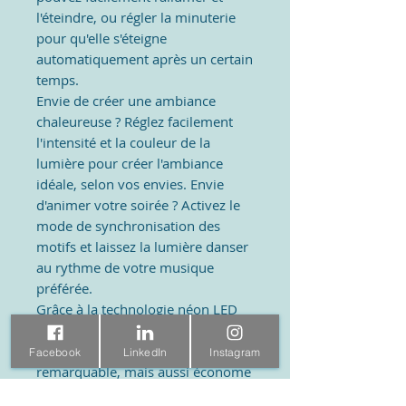
l'éteindre, ou régler la minuterie
pour qu'elle s'éteigne
automatiquement après un certain
temps.
Envie de créer une ambiance
chaleureuse ? Réglez facilement
l'intensité et la couleur de la
lumière pour créer l'ambiance
idéale, selon vos envies. Envie
d'animer votre soirée ? Activez le
mode de synchronisation des
motifs et laissez la lumière danser
au rythme de votre musique
préférée.
Grâce à la technologie néon LED
RVB, cette lampe est non
seulement une décoration
Facebook
LinkedIn
Instagram
remarquable, mais aussi économe
en énergie avec une