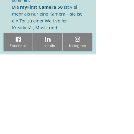
strahlen.
Die
myFirst Camera 50
ist viel
mehr als nur eine Kamera – sie ist
ein Tor zu einer Welt voller
Kreativität, Musik und
unvergesslicher Geschichten, die
alle sicher im geschlossenen
Facebook
LinkedIn
Instagram
myFirst Circle-Ökosystem geteilt
werden.
Lieferumfang
myFirst Camera 50
4 GB Speicherkarte
USB-C-Kabel
Halskordel
Handschnur
Einzigartige Spezifikationen
Foto- und Videobearbeitung:
Technische Spezifikationen
Erstellen Sie atemberaubende