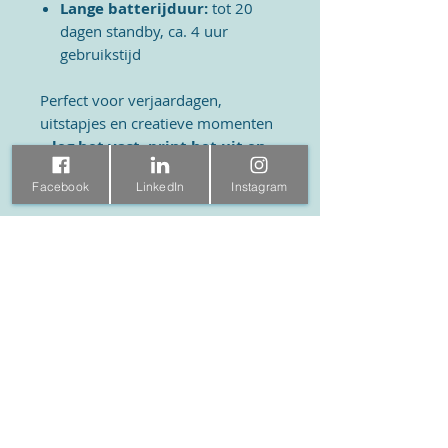
Lange batterijduur:
tot 20
dagen standby, ca. 4 uur
gebruikstijd
Perfect voor verjaardagen,
uitstapjes en creatieve momenten
–
leg het vast, print het uit en
herbeleef het in kleur met de
Facebook
LinkedIn
Instagram
Insta 20!
In de doos:
Gebruikershandleiding
Nekkoord
myFirst-stickervel
Oplaadkabel USB-C
TF-kaart (4 GB)
Kaartlezer
3 rollen thermisch papier
zwart- wit print