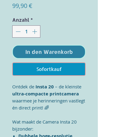
Preis
99,90 €
Anzahl
*
In den Warenkorb
Sofortkauf
Ontdek de
Insta 20
– de kleinste
ultra-compacte printcamera
waarmee je herinneringen vastlegt
én direct print!
🌈
Wat maakt de Camera Insta 20
bijzonder:
Dubbele hoge-resolutie