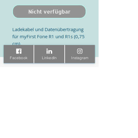
Nicht verfügbar
Ladekabel und Datenübertragung
für myFirst Fone R1 und R1s (0,75
cm)
Facebook
LinkedIn
Instagram
KidsTech Welt
Besuchen
Ramstraat 31
Shop
Over
3581 HD Utrecht
Co
ntact
030 7609977
Information
Social
Häufig gestellte Fragen
Facebook
Versand & Retouren
Instagram
Allgemeine
TikTok
Geschäftsbedingungen
© 2025 KidsTech World
B2B