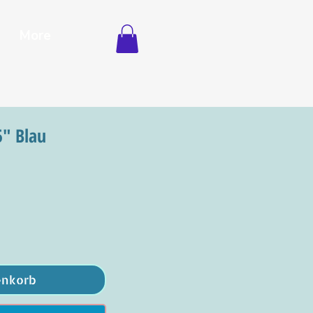
More
5" Blau
enkorb