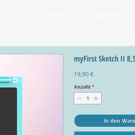
Heim
Geschäft
myFirst Sketch II 8,
Preis
19,90 €
Anzahl
*
In den War