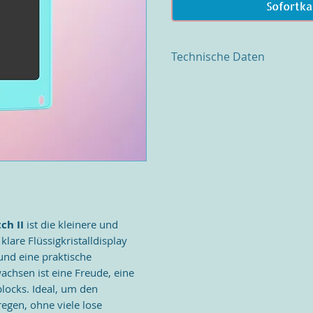
Sofortka
Technische Daten
Technische Daten
·
Batterielebensdauer bis z
Wischvorgänge
·
Großer Skizzenbereich mi
·
Batteriemodell: 8,5″ – CR
enthalten)
·
Druck: 100 – 200g
·
Nettogewicht: 8,5″ 124 g, 4
oz
·
Material: ABS-Kunststoff,
ch II
ist die kleinere und
Was ist in der Box:
lare Flüssigkristalldisplay
myFirst Sketch II
und eine praktische
1 x druckempfindlicher Zei
achsen ist eine Freude, eine
1 x Schnurstift
CR2016 Batterie
locks. Ideal, um den
Gebrauchsanweisung
regen, ohne viele lose