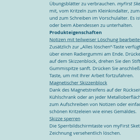
Übungsblätter zu verbrauchen.
myFirst Sk
mit, vom Kritzeln zum Kleinkindalter, zum
und zum Schreiben im Vorschulalter. Es is
oder beim Abendessen zu unterhalten.
Produkteigenschaften
Notizen mit teilweiser Löschung bearbeit
Zusätzlich zur „Alles löschen“-Taste verfügt
über einen Radiergummi am Ende. Drücken 
auf dem Skizzenblock, drehen Sie den Stif
Gummispitze sanft. Drücken Sie anschlie
Taste, um mit Ihrer Arbeit fortzufahren.
Magnetischer Skizzenblock
Dank des Magnetstreifens auf der Rücksei
Kühlschrank oder an jeder Metalloberfläch
zum Aufschreiben von Notizen oder einfa
schönen Kritzeleien wie eines Gemäldes.
Skizze sperren
Die Sperrbildschirmtaste von myFirst Sketc
Zeichnung versehentlich löschen.