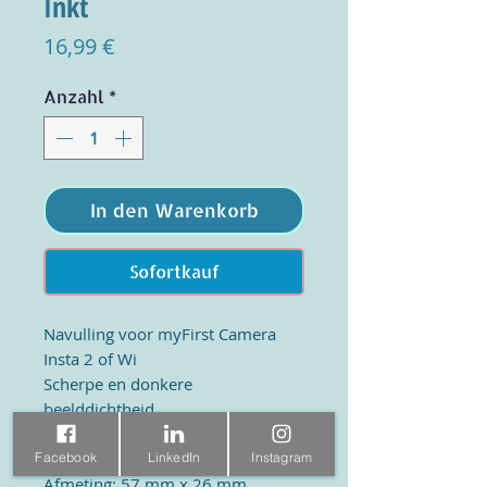
Inkt
Preis
16,99 €
Anzahl
*
In den Warenkorb
Sofortkauf
Navulling voor myFirst Camera
Insta 2 of Wi
Scherpe en donkere
beelddichtheid.
10 jaar duurzaamheid van
afbeeldingen
Facebook
LinkedIn
Instagram
Afmeting: 57 mm x 26 mm