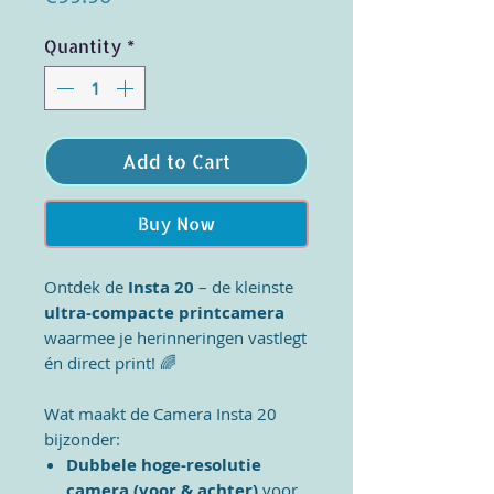
Quantity
*
Add to Cart
Buy Now
Ontdek de
Insta 20
– de kleinste
ultra-compacte printcamera
waarmee je herinneringen vastlegt
én direct print!
🌈
Wat maakt de Camera Insta 20
bijzonder:
Dubbele hoge-resolutie
camera (voor & achter)
voor