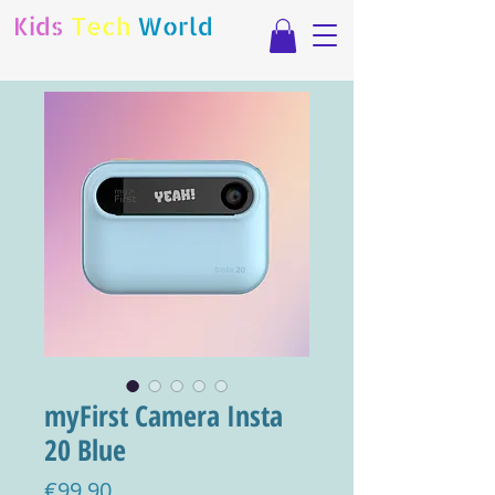
Kids
Tech
World
myFirst Camera Insta
20 Blue
Price
€99.90