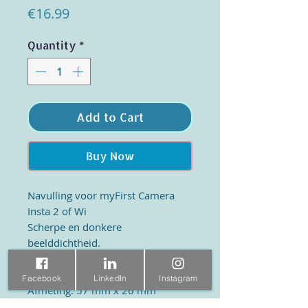
Price
€16.99
Quantity
*
Add to Cart
Buy Now
Navulling voor myFirst Camera
Insta 2 of Wi
Scherpe en donkere
beelddichtheid.
10 jaar duurzaamheid van
afbeeldingen
Facebook
LinkedIn
Instagram
Afmeting: 57 mm x 26 mm
3 rollen