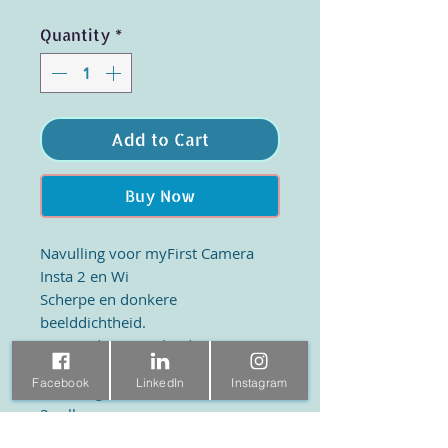
Quantity
*
Add to Cart
Buy Now
Navulling voor myFirst Camera
Insta 2 en Wi
Scherpe en donkere
beelddichtheid.
10 jaar duurzaamheid van
afbeeldingen
Facebook
LinkedIn
Instagram
Afmeting: 57 mm x 26 mm
3 rollen