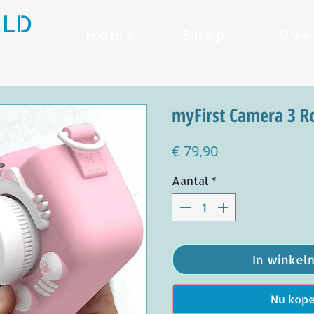
RLD
H o m e
S h o p
O v e 
myFirst Camera 3 R
Prijs
€ 79,90
Aantal
*
In winkel
Nu kop