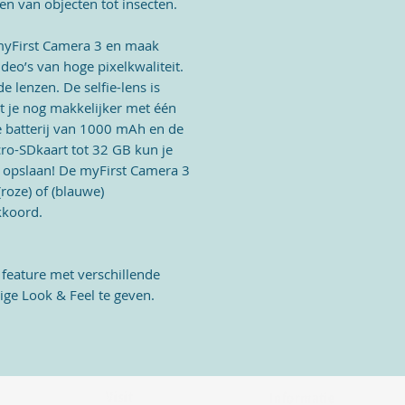
n van objecten tot insecten.
• Gebruikershandleiding
 myFirst Camera 3 en maak
deo’s van hoge pixelkwaliteit.
e lenzen. De selfie-lens is
t je nog makkelijker met één
e batterij van 1000 mAh en de
cro-SDkaart tot 32 GB kun je
en opslaan! De myFirst Camera 3
roze) of (blauwe)
kkoord.
 feature met verschillende
htige Look & Feel te geven.
Visit
Informatie