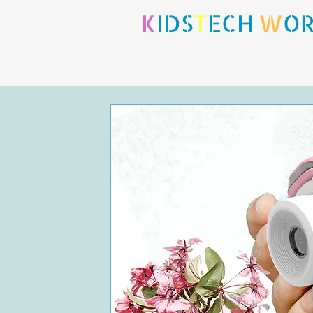
K
IDS
T
ECH
.
W
O