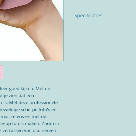
Specificaties
Specificatie
• 2′′kleuren IPS-scherm
• 2” IPS-kleurenscherm
• Foto's en video's
• Fotoresolutie: 5M/12M/16M
• Videoresolutie: 1920*1080
• Batterijcapaciteit: 1000mAh
• Opslag: MicroSD tot 32GB
• Cameragewicht: 2,82oz/ 80g
• Inclusief: Geheugenkaart to
 leer goed kijken. Met de
• Inclusief: Beschermhoes
t je zien dat een
• Inclusief: Stickers en nekko
 is. Met deze professionele
Wat zit er in de doos
geweldige scherpe foto’s en
• myFirst Camera 3
• USB C-oplaadkabel
e macro-lens en met de
• Mobiele telefoonadapter (Ty
ose-up foto’s maken. Zoom in
• 4 GB microSD-kaart (meegele
e verrassen van o.a. nerven
• Decoratieve stickers