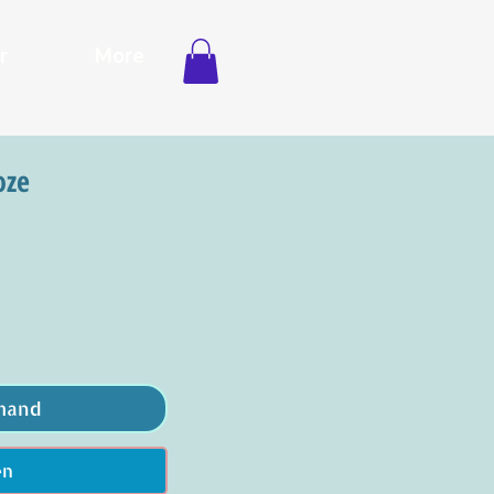
r
More
oze
mand
en