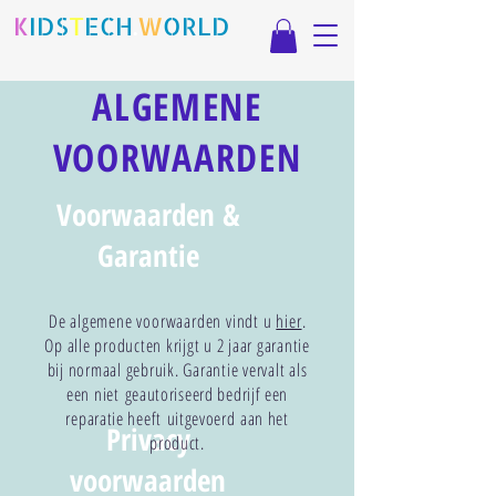
K
IDS
T
ECH
.
W
ORLD
ALGEMENE
VOORWAARDEN
Voorwaarden &
Garantie
De algemene voorwaarden vindt u
hier
.
Op alle producten krijgt u 2 jaar garantie
bij normaal gebruik. Garantie vervalt als
een niet
geautoriseerd bedrijf een
reparatie heeft
uitgevoerd
aan het
Privacy
product.
voorwaarden