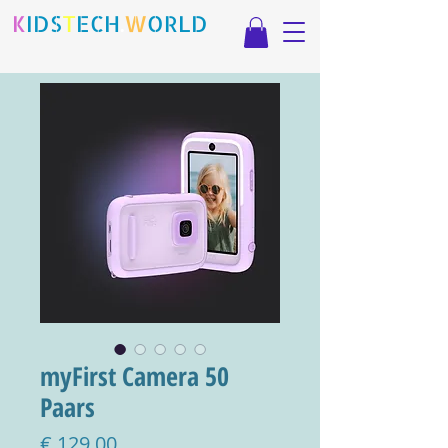
K
IDS
T
ECH
.
W
ORLD
myFirst Camera 50
Paars
Prijs
€ 129,00