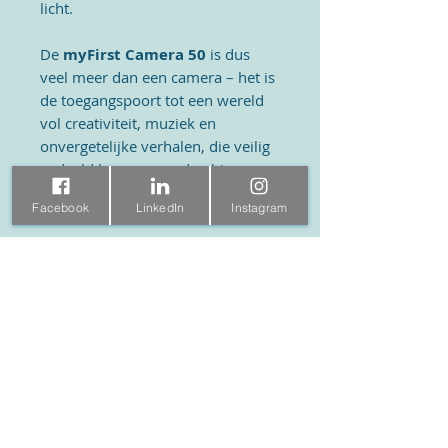
licht.
De
myFirst Camera 50
is dus
veel meer dan een camera – het is
de toegangspoort tot een wereld
vol creativiteit, muziek en
onvergetelijke verhalen, die veilig
gedeeld kunnen worden binnen
het gesloten myFirst Cirkle
Facebook
LinkedIn
Instagram
Ecosysteem.
Wat zit er in de doos
myFirst Camera 50
4GB Geheugenkaart
USB-C kabel
Nekkoord
Handkoord