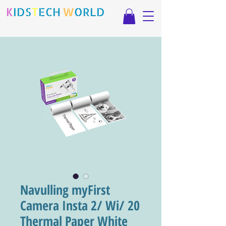
K
IDS
T
ECH
.
W
ORLD
Navulling myFirst
Camera Insta 2/ Wi/ 20
Thermal Paper White