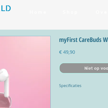
RLD
H o m e
S h o p
O v e 
myFirst CareBuds W
Prijs
€ 49,90
Niet op vo
Specificaties
Elk CareBud-oortje
Afmeting: 19*19*36,65 mm
Nettogewicht: 5 g, 0,17 oz