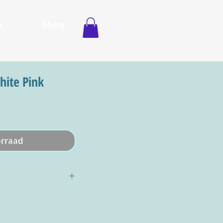
r
More
hite Pink
orraad