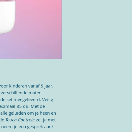
Batterijcapaciteit: 45 mAh
Levensduur batterij: 6 uur
Batterijmodel: LIR1054
Oplaadtijd: 1,5 uur
Verbindingsafstand: 15 m
Waterbestendigheid: IPX4
Oplaadcase
Afmeting: 56*50*26mm
Nettogewicht: 45g, 1,60oz
Batterijcapaciteit: 400mAh
Levensduur batterij: 25 uu
Oplaadtijd: 1,5 uur
Opladen via USB-C: DC 5V
Waterbestendigheid: IPX2
voor kinderen vanaf 5 jaar.
Wat zit er in de doos
 verschillende maten
myFirst CareBuds
de set meegeleverd. Veilig
Stickers
aximaal 85 dB. Met de
Anti-verlieskoord (voor Ca
 alle geluiden om je heen en
Handkoord (voor oplaadcas
 de
Touch Controle
zet je met
Oor opzetdopjes zes versc
Type-C-kabel
of neem je een gesprek aan/