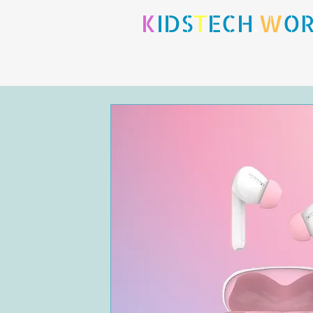
K
IDS
T
ECH
.
W
O