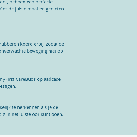
root, hebben een perfecte
Kies de juiste maat en genieten
 rubberen koord erbij, zodat de
 onverwachte beweging niet op
 myFirst CareBuds oplaadcase
estigen.
elijk te herkennen als je de
g in het juiste oor kunt doen.