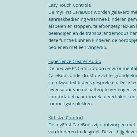
Easy Touch Controle
De myFirst CareBuds worden geleverd me
aanraakbediening waarmee kinderen gem
afspelen en stoppen, telefoongesprekke
beëindigen en de transparantiemodus han
deze functie kunnen kinderen de oordopje
bedienen met èèn vingertip.
Experience Clearer Audio
De nieuwe ENC-microfoon (Environmental N
CareBuds onderdrukt de achtergrondgelui
stemkwaliteit tijdens gesprekken. Deze te
levensduur van de batterij te verlengen, z
comfortabel naar muziek of verhalen kunne
rumoerigste plekken.
Kid-size Comfort
De myFirst CareBuds zijn ontworpen met h
van kinderen in de groei. De zes bijgeleve