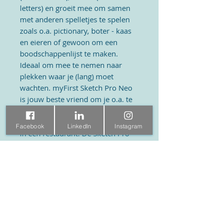
letters) en groeit mee om samen
met anderen spelletjes te spelen
zoals o.a. pictionary, boter - kaas
en eieren of gewoon om een
boodschappenlijst te maken.
Ideaal om mee te nemen naar
plekken waar je (lang) moet
wachten. myFirst Sketch Pro Neo
is jouw beste vriend om je o.a. te
vermaken tijdens een lange
vakantierit of je moeten vermaken
Facebook
LinkedIn
Instagram
in een restaurant. De Sketch Pro
Neo wordt meegeleverd met een
stevige leren beschermhoes om je
tablet lang mooi te houden.
Specificaties
Scherm: 10-inch, LCD-scherm