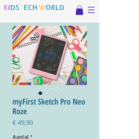
K
IDS
T
ECH
.
W
ORLD
myFirst Sketch Pro Neo
Roze
Prijs
€ 49,90
Aantal
*