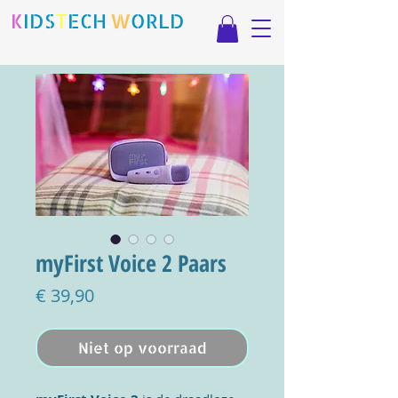
K
IDS
T
ECH
.
W
ORLD
myFirst Voice 2 Paars
Prijs
€ 39,90
Niet op voorraad